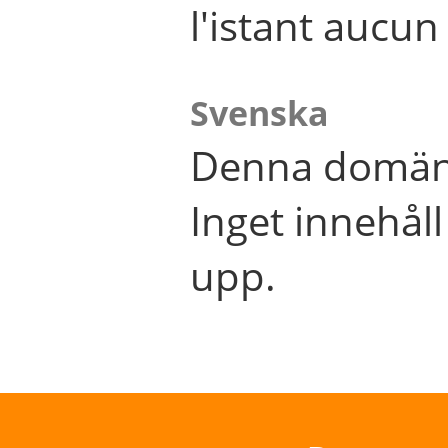
l'istant aucu
Svenska
Denna domän 
Inget innehål
upp.